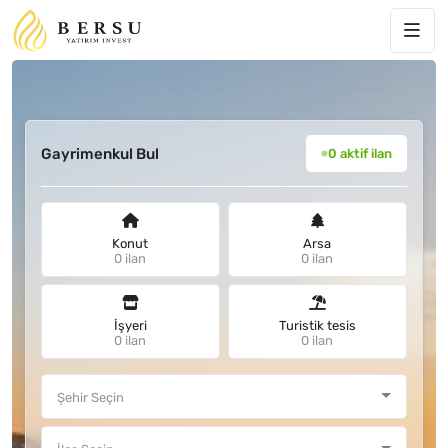
Gayrimenkul Bul
0 aktif ilan
Konut
Arsa
0 ilan
0 ilan
İşyeri
Turistik tesis
0 ilan
0 ilan