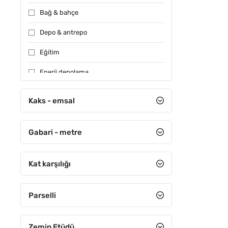
Bağ & bahçe
Depo & antrepo
Eğitim
Enerji depolama
Konut
Kaks - emsal
Muhtelif
Gabari - metre
Özel kullanım
Sağlık
Kat karşılığı
Sanayi
Sera
Parselli
Sit alanı
Zemin Etüdü