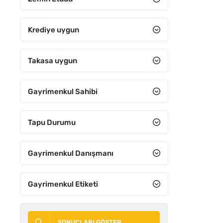
Spor alanı
Tarla
Krediye uygun
Tercihli Alan
Takasa uygun
Ticari
Ticari konut
Gayrimenkul Sahibi
Toplu konut
Turizm
Tapu Durumu
Villa
Gayrimenkul Danışmanı
Zeytinlik
Gayrimenkul Etiketi
SONUÇLARI GÖSTER