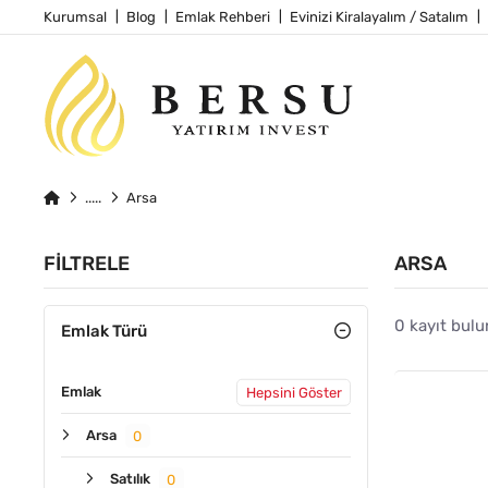
Kurumsal
Blog
Emlak Rehberi
Evinizi Kiralayalım / Satalım
Arsa
FILTRELE
ARSA
0 kayıt bulu
Emlak Türü
Emlak
Hepsini Göster
Arsa
0
Satılık
0