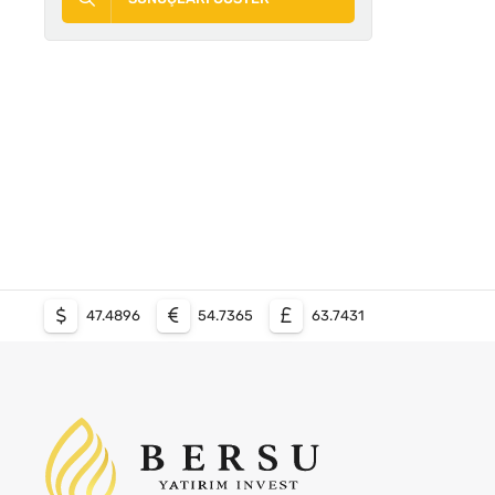
47.4896
54.7365
63.7431