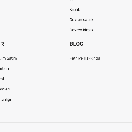
Kiralık
Devren satılık
Devren kiralık
ER
BLOG
lım Satım
Fethiye Hakkında
tleri
imi
emleri
manlığı