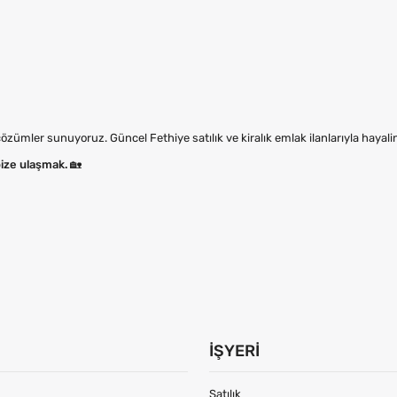
zümler sunuyoruz. Güncel Fethiye satılık ve kiralık emlak ilanlarıyla hayali
bize ulaşmak.
🏡
İŞYERI
Satılık