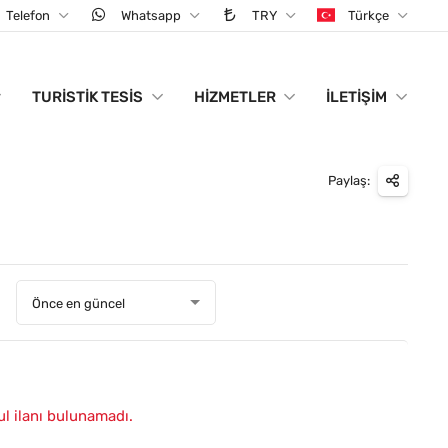
Telefon
Whatsapp
TRY
Türkçe
TURISTIK TESIS
HIZMETLER
İLETIŞIM
Paylaş:
:
Önce en güncel
ul ilanı bulunamadı.